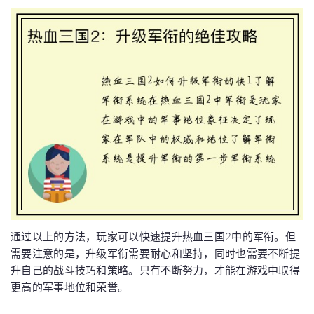
通过以上的方法，玩家可以快速提升热血三国2中的军衔。但
需要注意的是，升级军衔需要耐心和坚持，同时也需要不断提
升自己的战斗技巧和策略。只有不断努力，才能在游戏中取得
更高的军事地位和荣誉。