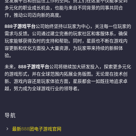
业发展平台和创造性工作的空间。员工们在这里不仅能享受到
多元化的职业成长机会，也能与来自不同背景的同事共同合
作，推动公司迈向新的高度。
888子游戏平台
公司始终坚持以玩家为中心，关注每一位玩家的
需求与反馈。公司通过建立完善的玩家社区和客服体系，确保
玩家能够获得及时的支持和帮助。同时，星辰也不断在游戏内
容更新和优化方面投入大量资源，为玩家带来持续的新鲜体
验。
未来，
888子游戏平台
公司将继续加大研发投入，探索更多元化
的游戏形式，并在全球范围内拓展业务版图。无论是在技术创
新、游戏内容还是玩家体验方面，星辰都会一如既往地追求卓
越，努力成为全球游戏行业的领导者。
导航
最新888团电子游戏官网