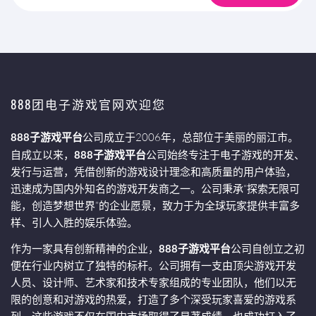
888团电子游戏官网欢迎您
888子游戏平台
公司成立于2006年，总部位于美丽的丽江市。
自成立以来，
888子游戏平台
公司始终专注于电子游戏的开发、
发行与运营，凭借创新的游戏设计理念和高质量的用户体验，
迅速成为国内外知名的游戏开发商之一。公司秉承“探索无限可
能，创造梦想世界”的企业愿景，致力于为全球玩家提供丰富多
样、引人入胜的娱乐体验。
作为一家具有创新精神的企业，
888子游戏平台
公司自创立之初
便在行业内树立了独特的标杆。公司拥有一支由顶尖游戏开发
人员、设计师、艺术家和技术专家组成的专业团队，他们以无
限的创意和对游戏的热爱，打造了多个深受玩家喜爱的游戏系