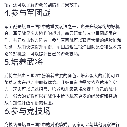
衔，还可以了解游戏的剧情和背景故事。
4.参与军团战
军团战是热血三国2中的重要玩法之一，也是升级军衔的好机
会。军团战是多人协作的战斗，需要玩家与其他军团成员合
作，共同攻击敌方阵营。参与军团战可以获得大量的经验值和
功勋，从而快速提升军衔。军团战也是锻炼团队配合和战术策
略的好机会，可以提升自己的游戏技巧。
5.培养武将
武将在热血三国2中扮演着重要的角色，培养强大的武将可以
帮助玩家在战斗中取得优势。升级军衔也需要依靠武将的实
力。玩家可以通过招募、培养和升级武将来提升自己的战斗
力。强大的武将可以在战斗中给予玩家更多的经验值和奖励，
从而加快升级军衔的速度。
6.参与竞技场
竞技场是热血三国2中的对战模式，玩家可以与其他玩家进行