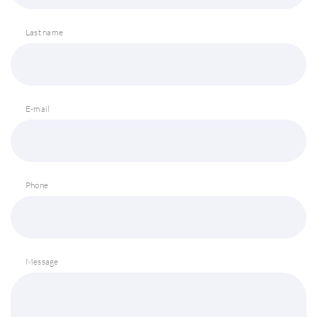
Last name
E-mail
Phone
Message