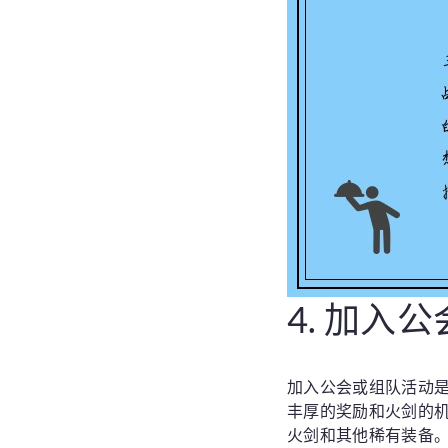
4. 加入
加入公会或组队活动
丰厚的奖励和火剑的
火剑和其他稀有装备