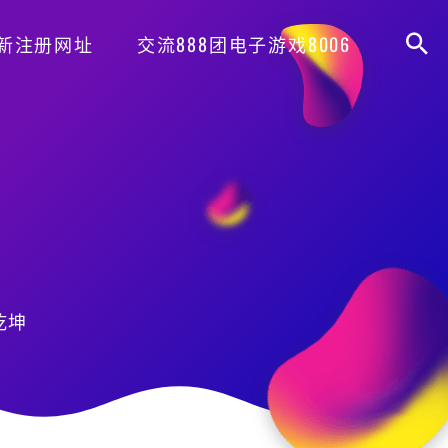
新注册网址
交流888团电子游戏8006
乾坤