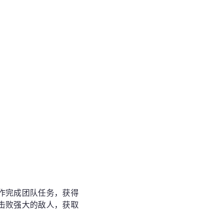
作完成团队任务，获得
击败强大的敌人，获取