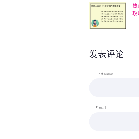
热
攻
发表评论
First name
E-mail