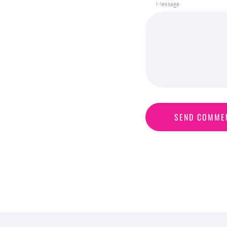
Message
S
E
N
D
C
O
M
M
E
SEND COMME