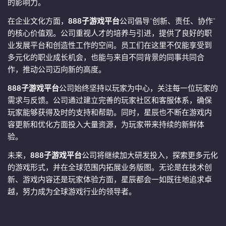
的影响力。
在企业文化方面，
888子游戏平台
公司倡导“创新、责任、协作”
的核心价值观。公司重视人才的培养与引进，提供了良好的职
业发展平台和创造性工作的空间。员工们在这里不仅能享受到
多元化的职业成长机会，也能与来自不同背景的同事共同合
作，推动公司迈向新的高度。
888子游戏平台
公司始终坚持以玩家为中心，关注每一位玩家的
需求与反馈。公司通过建立完善的玩家社区和客服体系，确保
玩家能够获得及时的支持和帮助。同时，星辰也不断在游戏内
容更新和优化方面投入大量资源，为玩家带来持续的新鲜体
验。
未来，
888子游戏平台
公司将继续加大研发投入，探索更多元化
的游戏形式，并在全球范围内拓展业务版图。无论是在技术创
新、游戏内容还是玩家体验方面，星辰都会一如既往地追求卓
越，努力成为全球游戏行业的领导者。