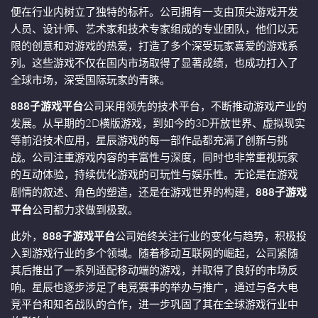
便在行业内树立了独特的标杆。公司拥有一支由顶尖游戏开发
人员、设计师、艺术家和技术专家组成的专业团队，他们以无
限的创意和对游戏的热爱，打造了多个深受玩家喜爱的游戏系
列。这些游戏不仅在国内市场取得了显著成绩，也成功打入了
全球市场，深受国际玩家的青睐。
888子游戏平台
公司采用领先的技术平台，不断推动游戏产业的
发展。从早期的2D横版游戏，到如今的3D开放世界、虚拟现实
等前沿技术应用，星辰游戏的每一部作品都充满了创新与挑
战。公司注重游戏内容的丰富性与深度，同时也非常重视玩家
的互动体验，持续优化游戏的可玩性与娱乐性。无论是在游戏
剧情的叙述、角色的塑造，还是在游戏世界的构建，
888子游戏
平台
公司都力求做到极致。
此外，
888子游戏平台
公司始终关注行业的变化与趋势，积极投
入到游戏行业的多个领域。随着移动互联网的崛起，公司紧随
其后推出了一系列适配移动端的游戏，并取得了良好的市场反
响。星辰也逐步涉足了电竞赛事的举办与推广，通过与各大电
竞平台和知名战队的合作，进一步巩固了其在全球游戏行业中