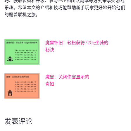
巧、获取装备和升级、参与PVP和团队副本等方式来享受游戏
乐趣。希望本文的介绍和技巧能帮助新手玩家更好地开始他们
的魔兽联机之旅。
魔兽怀旧：轻松获得720g坐骑的
秘诀
魔兽：关闭伤害显示的
奇招
发表评论