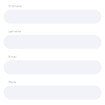
First name
Last name
E-mail
Phone