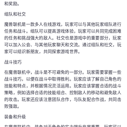
和奖励。
组队和社交
魔兽联机是一款多人在线游戏，玩家可以与其他玩家组队进行
任务和战斗。组队可以提高游戏体验，玩家可以共同完成困难
的任务和挑战强大的敌人。社交也是游戏中的重要部分，玩家
可以加入公会、与其他玩家聊天和交流。通过组队和社交，玩
家可以结识新朋友，共同探索游戏世界。
战斗技巧
在魔兽联机中，战斗是不可避免的一部分。玩家需要掌握一些
战斗技巧，以便在战斗中取得胜利。玩家应该了解自己角色的
技能和特点，并根据情况灵活运用。玩家应该掌握合适的战斗
策略，例如选择合适的技能组合、控制敌人的移动和避免敌人
的攻击。玩家还应该注意团队合作，与队友配合作战，共同击
败强敌。
装备和升级
在魔兽联机中，装备对于角色的实力提升非常重要。玩家可以