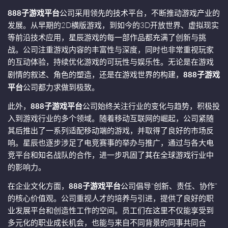
888子游戏平台
公司采用领先的技术平台，不断推动游戏产业的
发展。从早期的2D横版游戏，到如今的3D开放世界、虚拟现实
等前沿技术应用，星辰游戏的每一部作品都充满了创新与挑
战。公司注重游戏内容的丰富性与深度，同时也非常重视玩家
的互动体验，持续优化游戏的可玩性与娱乐性。无论是在游戏
剧情的叙述、角色的塑造，还是在游戏世界的构建，
888子游戏
平台
公司都力求做到极致。
此外，
888子游戏平台
公司始终关注行业的变化与趋势，积极投
入到游戏行业的多个领域。随着移动互联网的崛起，公司紧随
其后推出了一系列适配移动端的游戏，并取得了良好的市场反
响。星辰也逐步涉足了电竞赛事的举办与推广，通过与各大电
竞平台和知名战队的合作，进一步巩固了其在全球游戏行业中
的影响力。
在企业文化方面，
888子游戏平台
公司倡导“创新、责任、协作”
的核心价值观。公司重视人才的培养与引进，提供了良好的职
业发展平台和创造性工作的空间。员工们在这里不仅能享受到
多元化的职业成长机会，也能与来自不同背景的同事共同合