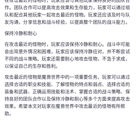
在攻击最近的怪物时，玩家应该与其他玩家保持良好的团队合
作。团队合作可以提高攻击效果和生存能力，玩家可以通过组
队和配合其他玩家一起攻击最近的怪物。玩家还应该及时与队
友沟通，分享信息和战斗经验，以提高整个团队的战斗能力。
保持冷静和耐心
在攻击最近的怪物时，玩家应该保持冷静和耐心。战斗中可能
会出现意外情况和困难，玩家应该保持冷静应对，并不断尝试
不同的战斗策略。玩家还需要耐心地攻击怪物，不急于求成，
以保证自己的生存和胜利。
攻击最近的怪物是魔兽世界中的一项重要任务，玩家可以通过
选择合适的职业和技能、了解怪物的特点和弱点、选择合适的
装备和武器、正确运用技能和法术、掌握合适的战斗策略、保
持良好的团队合作以及保持冷静和耐心等多个方面来提高攻击
效果。希望本文对玩家在魔兽世界中攻击最近的怪物有所帮
助。