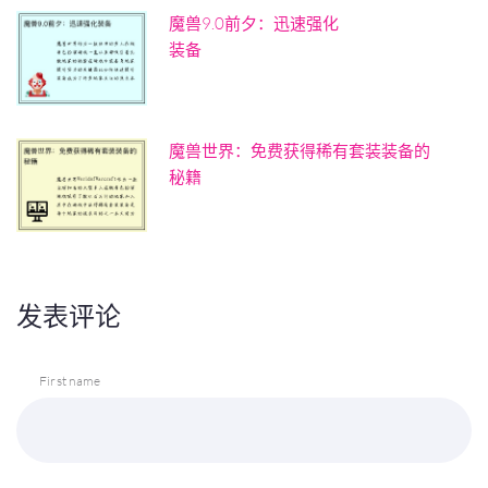
魔兽9.0前夕：迅速强化
装备
魔兽世界：免费获得稀有套装装备的
秘籍
发表评论
First name