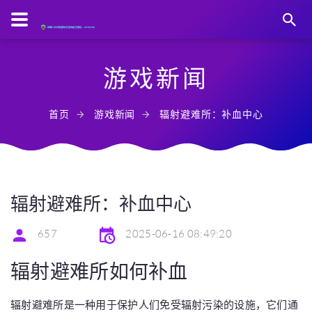
游戏新闻
首页
游戏新闻
辐射避难所：补血中心
辐射避难所：补血中心
657
2025-06-16 08:49:20
辐射避难所如何补血
辐射避难所是一种用于保护人们免受辐射污染的设施，它们通